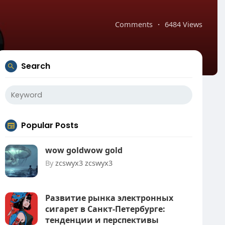
Comments
·
6484 Views
Search
Popular Posts
wow goldwow gold
By
zcswyx3 zcswyx3
Развитие рынка электронных
сигарет в Санкт-Петербурге:
тенденции и перспективы