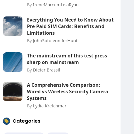
By
IreneMarcumLisaRyan
Everything You Need to Know About
Pre-Paid SIM Cards: Benefits and
Limitations
By
JohnSotoJenniferHunt
The mainstream of this test press
sharp on mainstream
By
Dieter Brassil
A Comprehensive Comparison:
Wired vs Wireless Security Camera
Systems
By
Lydia Kretchmar
Categories