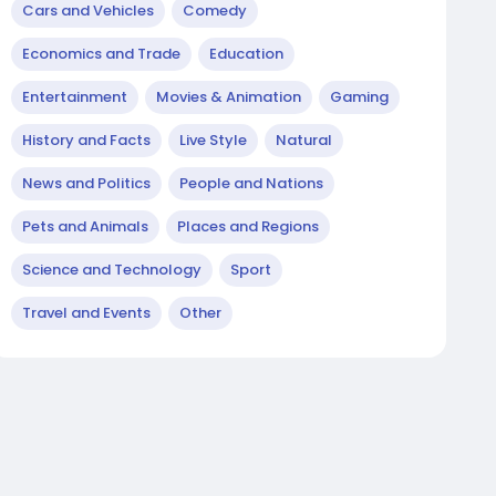
Cars and Vehicles
Comedy
Economics and Trade
Education
Entertainment
Movies & Animation
Gaming
History and Facts
Live Style
Natural
News and Politics
People and Nations
Pets and Animals
Places and Regions
Science and Technology
Sport
Travel and Events
Other